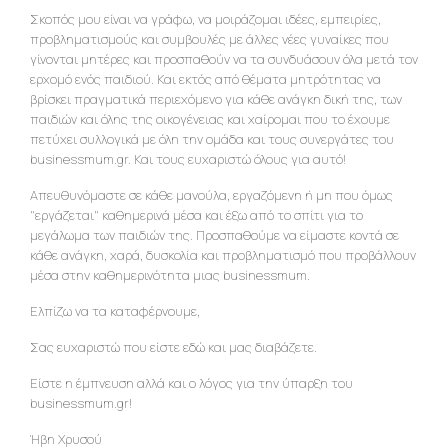
Σκοπός μου είναι να γράφω, να μοιράζομαι ιδέες, εμπειρίες,
προβληματισμούς και συμβουλές με άλλες νέες γυναίκες που
γίνονται μητέρες και προσπαθούν να τα συνδυάσουν όλα μετά τον
ερχομό ενός παιδιού. Και εκτός από θέματα μητρότητας να
βρίσκει πραγματικά περιεχόμενο για κάθε ανάγκη δική της, των
παιδιών και όλης της οικογένειας και χαίρομαι που το έχουμε
πετύχει συλλογικά με όλη την ομάδα και τους συνεργάτες του
businessmum.gr. Και τους ευχαριστώ όλους για αυτό!
Απευθυνόμαστε σε κάθε μανούλα, εργαζόμενη ή μη που όμως
"εργάζεται" καθημερινά μέσα και έξω από το σπίτι για το
μεγάλωμα των παιδιών της. Προσπαθούμε να είμαστε κοντά σε
κάθε ανάγκη, χαρά, δυσκολία και προβληματισμό που προβάλλουν
μέσα στην καθημερινότητα μιας businessmum.
Ελπίζω να τα καταφέρνουμε,
Σας ευχαριστώ που είστε εδώ και μας διαβάζετε.
Είστε η έμπνευση αλλά και o λόγος για την ύπαρξη του
businessmum.gr!
Ήβη Χρυσού